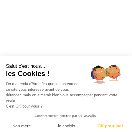
Tout litige en relation avec l’utilisation du site
https://tradeo-bois.fr/
est soumis au droit français.
En dehors des cas où la loi ne le permet pas, il
est fait attribution exclusive de juridiction aux
tribunaux compétents de LA ROCHE SUR YON
Salut c'est nous...
les Cookies !
On a attendu d'être sûrs que le contenu de
ce site vous intéresse avant de vous
déranger, mais on aimerait bien vous accompagner pendant votre
visite...
C'est OK pour vous ?
Consentements certifiés par
Non merci
Je choisis
OK pour moi